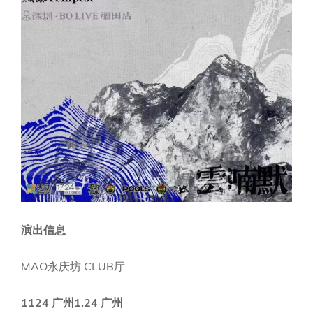
演出信息
MAO永庆坊 CLUB厅
1124 广州1.24 广州