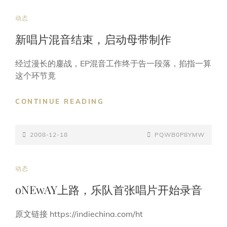
队
系
CAT
动态
列
LINKS
新唱片混音结束，启动母带制作
访
谈
之
经过漫长的鏖战，EP混音工作终于告一段落，掐指一算
ONEWAY
这个环节竟
——
《非
新
CONTINUE READING
音
唱
乐》
片
杂
POSTED-
混
BY
BYLINE
2008-12-18
PQWB0P8YMW
志
音
ON
LINE
专
结
访
束，
CAT
动态
启
LINKS
oNEwAY上路，乐队首张唱片开始录音
动
母
带
原文链接 https://indiechina.com/ht
制