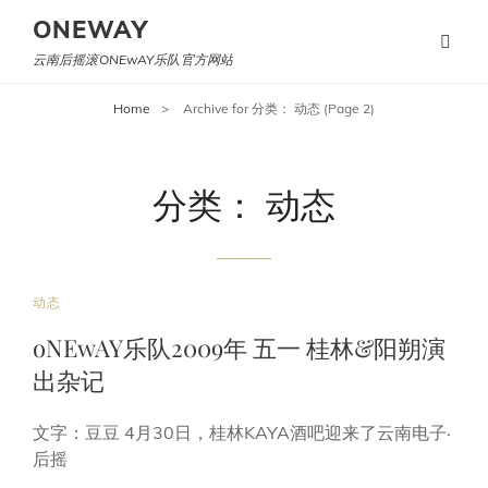
ONEWAY
云南后摇滚oNEwAY乐队官方网站
Home
>
Archive for
分类：
动态
(Page 2)
分类：
动态
CAT
动态
LINKS
oNEwAY乐队2009年 五一 桂林&阳朔演
出杂记
文字：豆豆 4月30日，桂林KAYA酒吧迎来了云南电子·
后摇