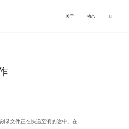
SEAR
关于
动态
作
现刻录文件正在快递至滇的途中。在