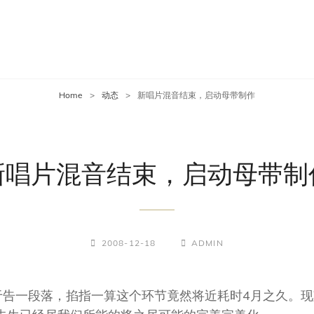
Home
>
动态
>
新唱片混音结束，启动母带制作
新唱片混音结束，启动母带制
POSTED-
BY
BYLINE
2008-12-18
ADMIN
ON
LINE
于告一段落，掐指一算这个环节竟然将近耗时4月之久。