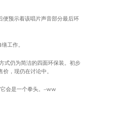
后便预示着该唱片声音部分最后环
修缮工作。
装方式仍为简洁的四面环保装。初步
售价，现仍在讨论中。
它会是一个拳头。–ww